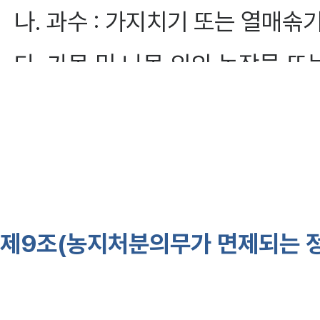
나. 과수 : 가지치기 또는 열매솎
다. 가목 및 나목 외의 농작물 또는
배관리 및 수확
2. 자기의 농업경영에 관련된 제
에 1년 중 30일 이상 직접 종사
제9조(농지처분의무가 면제되는 정
①
법 제10조제1항제1호 및 제4호