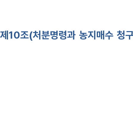
2.
법 제9조
에 따라 위탁경영하는
제10조(처분명령과 농지매수 청구
를 청구하려는 자는 다음 각 호의
산식품부령으로 정하는 서류를 
법」
에 따른 한국농어촌공사(이하 
한다. <개정 2008·2·29, 2009·6
1. 농지소유자의 성명(법인인 경우에