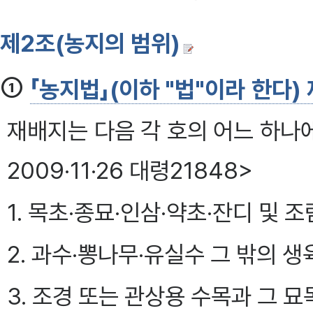
제2조(농지의 범위)
①
「농지법」(이하 "법"이라 한다)
재배지는 다음 각 호의 어느 하나
2009·11·26 대령21848>
1. 목초·종묘·인삼·약초·잔디 및 
2. 과수·뽕나무·유실수 그 밖의 
3. 조경 또는 관상용 수목과 그 