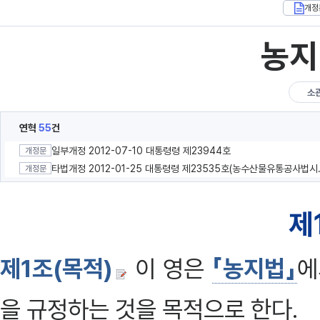
개정
농지
소
연혁
55
건
일부개정 2012-07-10 대통령령 제23944호
개정문
타법개정 2012-0
개정문
제
제1조(목적)
이 영은
「농지법」
에
을 규정하는 것을 목적으로 한다.